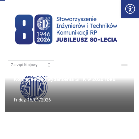
Otw
KALENDARIUM WYDARZEŃ
Kalendarium wydarzeń
Konferencje i wydarzenia SITK w 2026 roku
Friday, 16/01/2026